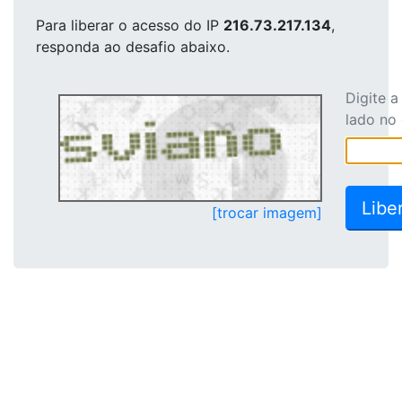
Para liberar o acesso
do IP
216.73.217.134
,
responda ao desafio abaixo.
Digite 
lado no
[trocar imagem]